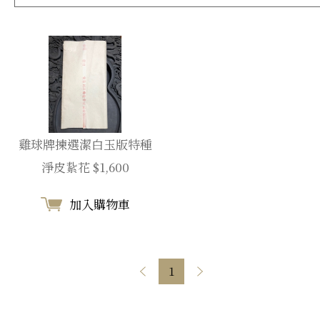
雞球牌揀選潔白玉版特種
淨皮紥花 $1,600
加入購物車
1