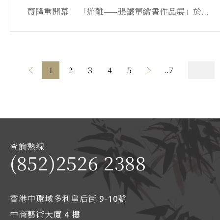
齋隆重開幕 「遊離——張鐵軍繪畫作品展」於...
1
2
3
4
5
..7
查詢熱線
(852)2526 2388
香港中環域多利皇后街 9-10號
中商藝術大廈 4 樓